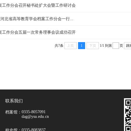
案工作分会召开秘书处扩大会暨工作研讨会
 河北省高等教育学会档案工作分会一行...
案工作分会五届一次常务理事会议成功召开
共7条
上页
1
下页
1/1
到第
页
跳
联系我们
0335-8057091
档案馆：
dag@ysu.edu.cn
0335-8083837
校史馆：